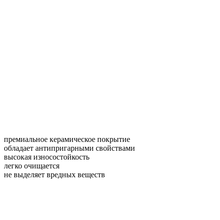
Не пригорает
и легко очищается
— ника
премиальное керамическое покрытие
обладает антипригарными свойствами
высокая износостойкость
легко очищается
не выделяет вредных веществ