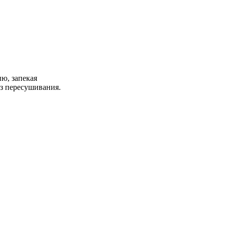
-аэрогрилем
ю, запекая
ез пересушивания.
ся даже ребёнок