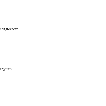
ы отдыхаете
еведущий