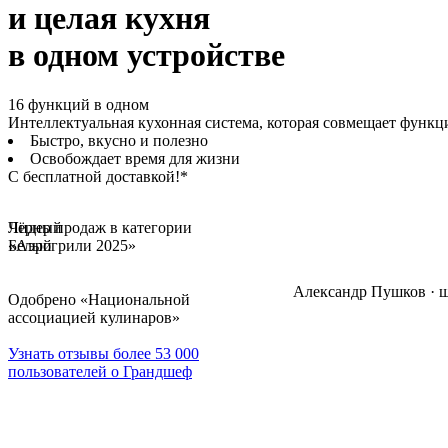
и целая кухня
в одном устройстве
16 функций в одном
Интеллектуальная кухонная система
, которая совмещает функц
Быстро, вкусно и полезно
Освобождает
время для жизни
С бесплатной доставкой!*
* за исключением удаленных районов Российской Федерации
Чёрный
Лидер продаж в категории
Белый
«Аэрогрили 2025»
Александр Пушков · 
Одобрено
«Национальной
ассоциацией кулинаров»
Узнать отзывы более 53 000
пользователей о Грандшеф