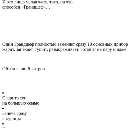
И это лишь малая часть того, на что
способен «Грандшеф»…
Заменяет 10 приборов,
экономит место и бюджет
Один Грандшеф полностью заменяет сразу 10 основных прибор
жарит, запекает, тушит, размораживает, готовит на пару и даже
Объём чаши 8 литров
Готовьте на всю семью,
даже если она 
Сварить суп
на большую семью
Запечь сразу
2 курицы