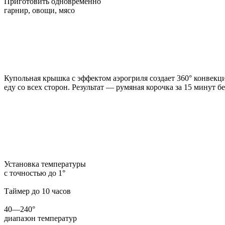
Приготовить одновременно
гарнир, овощи, мясо
Идеальная румяная корочка
с крышкой
Купольная крышка с эффектом аэрогриля создает 360° конвекци
еду со всех сторон. Результат — румяная корочка за 15 минут б
Простое
сенсорное управление,
справит
Установка температуры
с точностью до 1°
Таймер до 10 часов
40—240°
диапазон температур