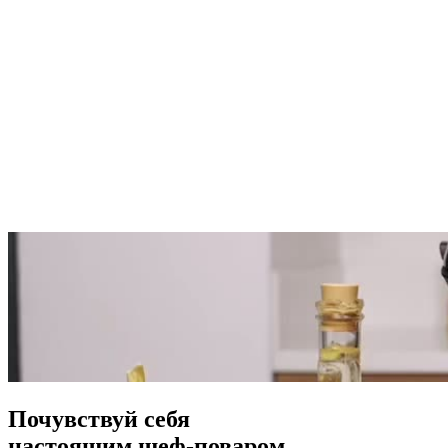
Почувствуй себя
настоящим
шеф-поваром